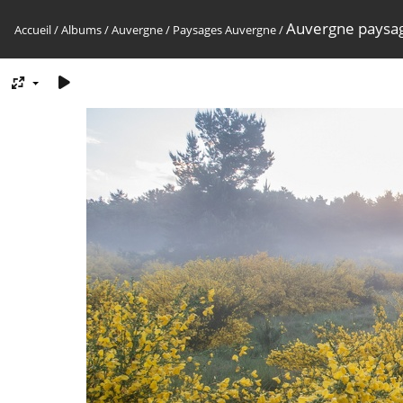
Auvergne paysa
Accueil
/
Albums
/
Auvergne
/
Paysages Auvergne
/