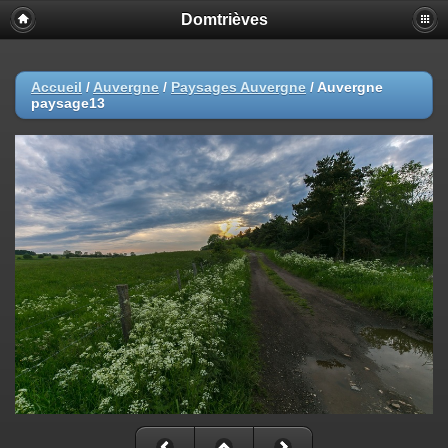
Domtrièves
Accueil
/
Auvergne
/
Paysages Auvergne
/
Auvergne
paysage13