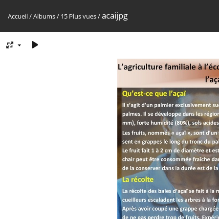
acaijpg
Accueil
/
Albums
/
15 Plus vues
/